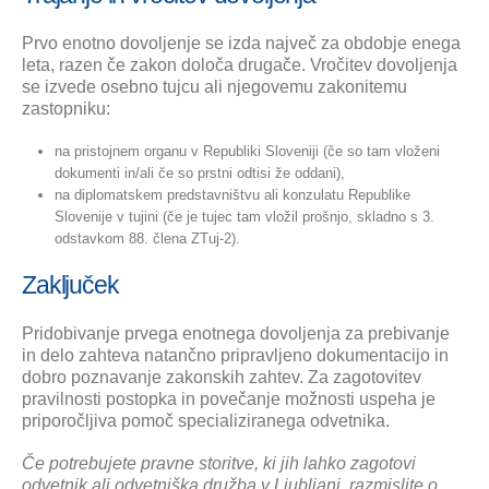
Prvo enotno dovoljenje se izda največ za obdobje enega
leta, razen če zakon določa drugače. Vročitev dovoljenja
se izvede osebno tujcu ali njegovemu zakonitemu
zastopniku:
na pristojnem organu v Republiki Sloveniji (če so tam vloženi
dokumenti in/ali če so prstni odtisi že oddani),
na diplomatskem predstavništvu ali konzulatu Republike
Slovenije v tujini (če je tujec tam vložil prošnjo, skladno s 3.
odstavkom 88. člena ZTuj-2).
Zaključek
Pridobivanje prvega enotnega dovoljenja za prebivanje
in delo zahteva natančno pripravljeno dokumentacijo in
dobro poznavanje zakonskih zahtev. Za zagotovitev
pravilnosti postopka in povečanje možnosti uspeha je
priporočljiva pomoč specializiranega odvetnika.
Če potrebujete pravne storitve, ki jih lahko zagotovi
odvetnik ali odvetniška družba v Ljubljani, razmislite o