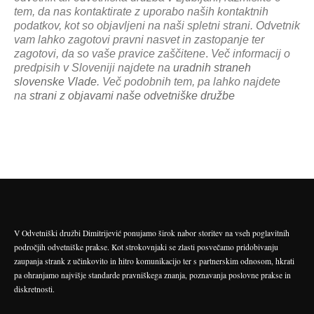
tem, da nas kontaktirate z uporabo naših kontaktnih
podatkov, kot so objavljeni na naši spletni strani. Odvetnik
vam lahko zagotovi pravni nasvet in zastopanje ter
zagotovi, da so vaše pravice zaščitene
.
Več informacij o
predpisih v Sloveniji najdete na
uradnih straneh
slovenske Vlade
. Več podobnih tem, pa lahko najdete
na
strani z objavami naše odvetniške družbe
V Odvetniški družbi Dimitrijević ponujamo širok nabor storitev na vseh poglavitnih
področjih odvetniške prakse. Kot strokovnjaki se zlasti posvečamo pridobivanju
zaupanja strank z učinkovito in hitro komunikacijo ter s partnerskim odnosom, hkrati
pa ohranjamo najvišje standarde pravniškega znanja, poznavanja poslovne prakse in
diskretnosti.