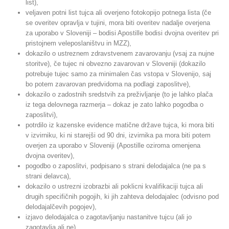
list),
veljaven potni list tujca ali overjeno fotokopijo potnega lista (če
se overitev opravlja v tujini, mora biti overitev nadalje overjena
za uporabo v Sloveniji – bodisi Apostille bodisi dvojna overitev pri
pristojnem veleposlaništvu in MZZ),
dokazilo o ustreznem zdravstvenem zavarovanju (vsaj za nujne
storitve), če tujec ni obvezno zavarovan v Sloveniji (dokazilo
potrebuje tujec samo za minimalen čas vstopa v Slovenijo, saj
bo potem zavarovan predvidoma na podlagi zaposlitve),
dokazilo o zadostnih sredstvih za preživljanje (to je lahko plača
iz tega delovnega razmerja – dokaz je zato lahko pogodba o
zaposlitvi),
potrdilo iz kazenske evidence matične države tujca, ki mora biti
v izvirniku, ki ni starejši od 90 dni, izvirnika pa mora biti potem
overjen za uporabo v Sloveniji (Apostille oziroma omenjena
dvojna overitev),
pogodbo o zaposlitvi, podpisano s strani delodajalca (ne pa s
strani delavca),
dokazilo o ustrezni izobrazbi ali poklicni kvalifikaciji tujca ali
drugih specifičnih pogojih, ki jih zahteva delodajalec (odvisno pod
delodajalčevih pogojev),
izjavo delodajalca o zagotavljanju nastanitve tujcu (ali jo
zagotavlja ali ne).