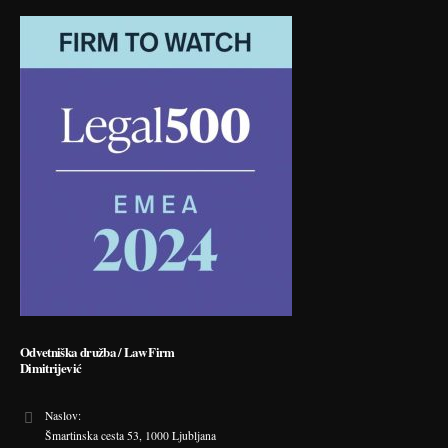
Odvetniška družba / Law Firm
Dimitrijević
Naslov:
Šmartinska cesta 53, 1000 Ljubljana