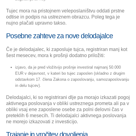
Tujec mora na pristojnem veleposlaništvu oddati prstne
odtise in podpis na ustreznem obrazcu. Poleg tega je
nujno plačati upravno takso.
Posebne zahteve za nove delodajalce
Če je delodajalec, ki zaposluje tujca, registriran manj kot
šest mesecev, mora k prošnji dodatno priložiti:
izjavo, da je pred vložitvijo prošnje investiral najmanj 50.000
EUR v dejavnost, v kateri bo tujec zaposlen (skladno z drugim
odstavkom 17. člena Zakona o zaposlovanju, samozaposlovanju
in delu tujcev).
Delodajalci, ki so registrirani dlje pa morajo izkazati pogoj
aktivnega poslovanja v obliki ustreznega prometa ali pa v
obliki vsaj ene zaposlene osebe za polni delovni čas v
preteklih 6 mesecih. Ti delodajalci aktivnega poslovanja
ne morejo izkazovati z investicijo.
Trajanje in vročitev dovoljenja